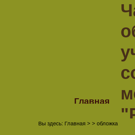
Ч
о
у
с
м
Главная
"
Всероссий
КОНКУРСЫ
Вы здесь:
Главная
> > обложка
сетевой жу
Круж
Методичес