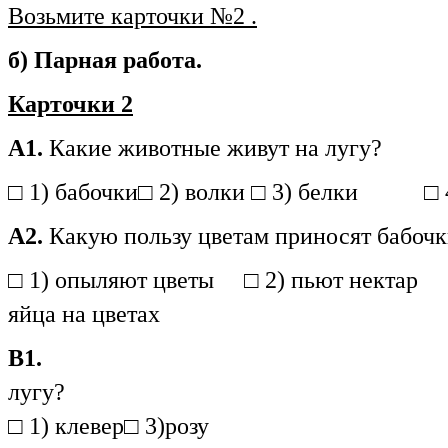
Возьмите карточки №2 .
б) Парная работа.
Карточки 2
А1.
Какие животные живут на лугу?
□ 1) бабочки□ 2) волки □ 3) белки □ 4
А2.
Какую пользу цветам приносят бабоч
□ 1) опыляют цветы □ 2) пьют нек
яйца на цветах
В1.
лугу?
□ 1) клевер□ 3)розу