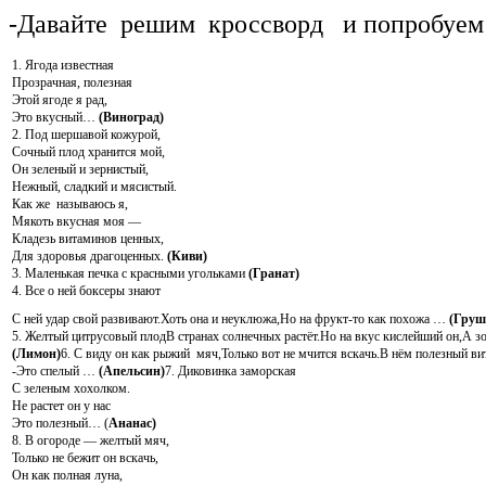
-Давайте решим кроссворд и попробуем о
1. Ягода известная
Прозрачная, полезная
Этой ягоде я рад,
Это вкусный…
(Виноград)
2. Под шершавой кожурой,
Сочный плод хранится мой,
Он зеленый и зернистый,
Нежный, сладкий и мясистый.
Как же называюсь я,
Мякоть вкусная моя —
Кладезь витаминов ценных,
Для здоровья драгоценных.
(Киви)
3. Маленькая печка с красными угольками
(Гранат)
4. Все о ней боксеры знают
С ней удар свой развивают.Хоть она и неуклюжа,Но на фрукт-то как похожа …
(Груш
5. Желтый цитрусовый плодВ странах солнечных растёт.Но на вкус кислейший он,А з
(Лимон)
6. С виду он как рыжий мяч,Только вот не мчится вскачь.В нём полезный в
-Это спелый …
(Апельсин)
7. Диковинка заморская
С зеленым хохолком.
Не растет он у нас
Это полезный… (
Ананас)
8. В огороде — желтый мяч,
Только не бежит он вскачь,
Он как полная луна,